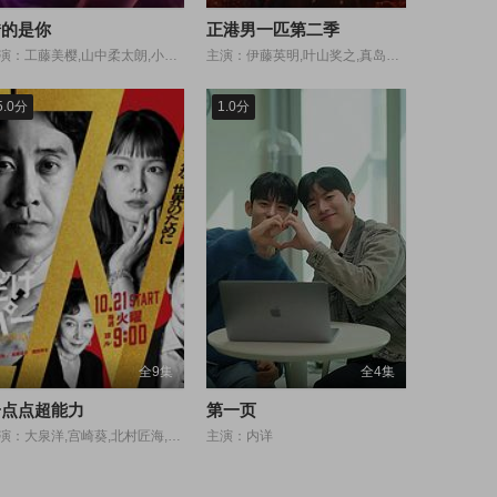
错的是你
正港男一匹第二季
主演：工藤美樱,山中柔太朗,小川史记,加藤史帆,高田里穗
主演：伊藤英明,叶山奖之,真岛秀和,寺岛进,金子统昭,青柳翔,安田显,今井翼,久保田悠来,早乙女太一,浅香航大,横山凉,三宅健,柳叶敏郎
5.0分
1.0分
全9集
全4集
一点点超能力
第一页
主演：大泉洋,宫崎葵,北村匠海,藤冈靛,冈田将生,高畑淳子,宇野祥平
主演：内详