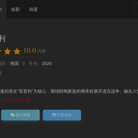
剧
短剧
动漫
利
10.0
力荐
地区：
韩国
年份：
2025
花
逢的母女“雷普利”为核心，围绕财阀家族的继承权展开谎言战争。融合人性.
2-17 10:36:16
微信观看
打赏站长