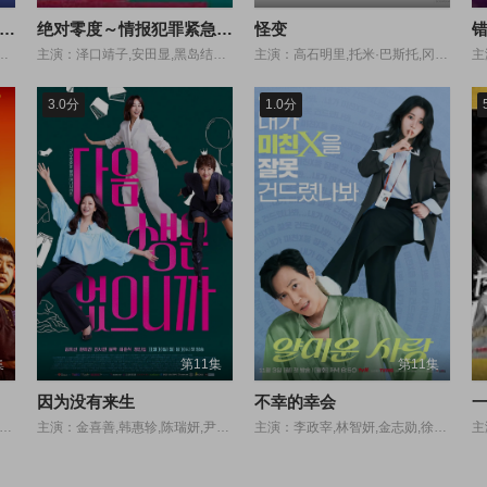
终幕回旋曲：致无法再见的你
绝对零度～情报犯罪紧急搜查～
怪变
澤竜心,石山順征,永濑矢纮,要润,国仲凉子,古川雄大,月城叶音,大岛蓉子,小柳留美子,村上弘明,中村雅俊,风吹淳
主演：泽口靖子,安田显,黑岛结菜,一之濑飒,马场园梓,金田哲,松角洋平,白本彩奈,板谷由夏
主演：高石明里,托米·巴斯托,冈部敬史,池胁千鹤,小日向文世,宽一郎,圆井湾,佐藤穗奈美,佐野史郎,福地美晴
3.0分
1.0分
集
第11集
第11集
因为没有来生
不幸的幸会
演：尹启相,陈善圭,金芝贤,高圭弼,李正河
主演：金喜善,韩惠轸,陈瑞妍,尹博,许俊硕,张仁燮
主演：李政宰,林智妍,金志勋,徐智慧,吴涟序,崔奎华,全晟佑,金宰澈,罗映姫,全秀景,金贤镇,陈浩恩,金范来