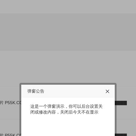
弹窗公告
片 P55K.CC ▇▇▇▇▇▇▇▇▇▇▇▇ 看 黃 片 P55K.CC ▇▇▇▇▇▇▇▇
这是一个弹窗演示，你可以后台设置关
闭或修改内容，关闭后今天不在显示
片 P55K.CC ▇▇▇▇▇▇▇▇▇▇▇▇ 看 黃 片 P55K.CC ▇▇▇▇▇▇▇▇