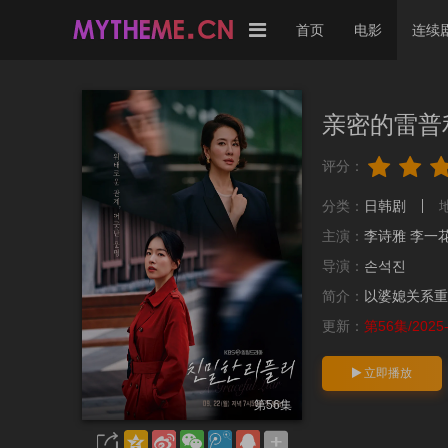
首页
电影
连续
亲密的雷普
评分：
分类：
日韩剧
主演：
李诗雅
李一
导演：
손석진
简介：
以婆媳关系重
更新：
第56集/2025-1
立即播放
第56集