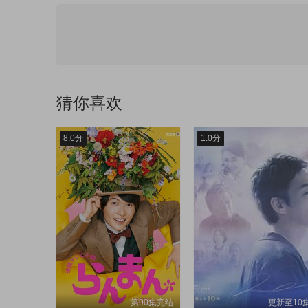
第43集
第44集
第50集
第51集
猜你喜欢
8.0分
1.0分
第90集完结
更新至10