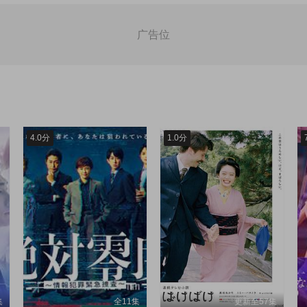
第45集
第46集
第47集
广告位
第52集
第53集
第54集
4.0分
1.0分
集
全11集
更新至57集