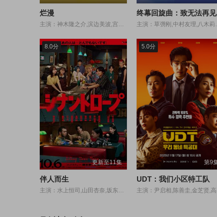
烂漫
主演：神木隆之介,滨边美波,宫崎葵,志尊淳,佐久间由衣,寺胁康文,广末凉子,牧濑里穗,池内万作,大东骏介,成海璃子,池田铁洋,安藤玉惠,山谷花纯,中村苍,田边诚一
主演：草彅刚,中村友理,八木莉可子,盐野瑛久,长井短,小
8.0分
5.0分
更新至11集
第9
伴人而生
UDT：我们小区特工队
主演：水上恒司,山田杏奈,坂东龙汰,影山优佳,望月步,鸣海唯,萩原护,高桥侃,染谷将太,远藤雄弥,アフロ,森田想
主