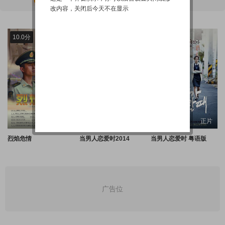
改内容，关闭后今天不在显示
10.0分
10.0分
1.0分
正片
正片
正片
烈焰危情
当男人恋爱时2014
当男人恋爱时 粤语版
广告位