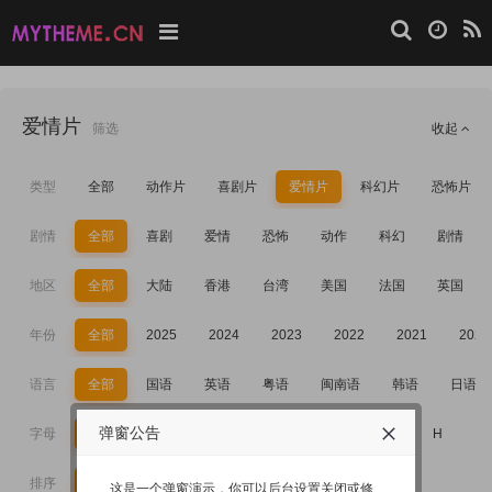
爱情片
筛选
收起
类型
全部
动作片
喜剧片
爱情片
科幻片
恐怖片
剧情
全部
喜剧
爱情
恐怖
动作
科幻
剧情
地区
全部
大陆
香港
台湾
美国
法国
英国
年份
全部
2025
2024
2023
2022
2021
2020
语言
全部
国语
英语
粤语
闽南语
韩语
日语
弹窗公告
字母
全部
A
B
C
D
E
F
G
H
I
排序
时间
人气
评分
这是一个弹窗演示，你可以后台设置关闭或修