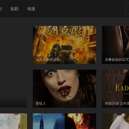
剧
短剧
动漫
这对兄弟有点彪
圣餐娃娃的诅咒
神印王座
变蚊人
埃德沃德·迈布