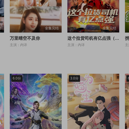
结
全集完结
全集完结
万里晴空不及你
这个拉货司机有亿点强（送货而已，我怎么成了车神）
主演：内详
主演：内详
主
6.0分
3.0分