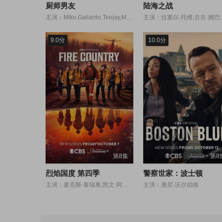
厨师男友
陆海之战
主演：Miko,Gallardo,Teejay,Marquez,Ameer,Sanchez,Gio,Emprese,Hiro,Shimoji,Adrian,Dionisio,Jamil,Bonifacio,Leilani,Kate,Yalung
主演：拉塞尔·托维,古古·姆巴塔-劳,柯林·麦克法兰,吉玛·雷德格里夫,鲁思·马德利,亚历山大?德弗伦特,帕特里
9.0分
10.0分
第8集
第8
烈焰国度 第四季
警察世家：波士顿
主演：麦克斯·泰瑞奥,凯文·阿历詹卓,乔丹·考维,斯蒂芬妮·阿西拉,朱尔斯·拉蒂默,戴安·法尔,比利·伯克
主演：唐尼·沃尔伯格