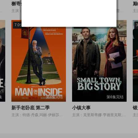
槲寄生谋杀案第二季
恶修女
巅
克·巴拉迪,乔治·罗宾森,弗朗西斯卡·科尼,Mei Mac,John Addison,Shanice Archer,曼普利特·巴楚,Quanna Luo Masterson,Alex Jaden Lee
主演：莎拉·德鲁,彼得·穆尼,Sierra Marilyn Riley
主演：贝基·弗莱彻,露西·查普尔,Patsy Prince,Tiffany-Ellen Robinson,Georgia-Taylor Woods,Mika Hockman,Chris Kaye,Cassandra French,Bryson Dekker,Thomas Mailand,Rakesh Sawant
7.0分
6.0分
3
集
第8集完结
第6集完结
新手老卧底 第二季
小镇大事
锻
主演：特德·丹森,玛丽·伊丽莎白·埃利斯,莉拉·里奇克里克,玛丽·斯汀伯根,斯蒂芬妮·比翠丝,盖瑞·科尔,马克思·格林菲尔德,大卫·斯特雷泽恩,尤金·科戴洛,凯莉·奥马利,吉尔·塔利,John Berman,米谢拉·康琳,丽萨·吉洛伊,胡紫蕊,萨姆·亨廷顿,马特·奥伯格,琳达·朴,David Aranovich,肖恩·弗里兰德
主演：克里斯蒂娜·亨德里克斯,帕迪·康斯戴恩,艾琳·沃尔什,大卫·罗尔,莉亚·墨菲,帕特里克·马丁斯,伊万娜·基尔加隆,安德鲁·班尼特,鲁斯·麦克卡比,大卫·威尔莫特
主