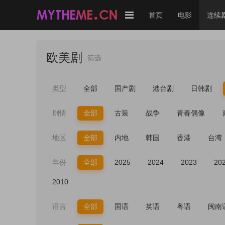
首页
电影
连续
欧美剧
筛选
类型
全部
国产剧
港台剧
日韩剧
剧情
全部
古装
战争
青春偶像
地区
全部
内地
韩国
香港
台湾
年份
全部
2025
2024
2023
20
2010
语言
全部
国语
英语
粤语
闽南