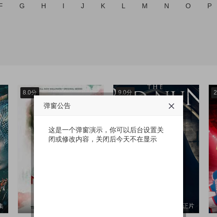
F
G
H
I
J
K
L
M
N
O
P
8.0分
9.0分
2
弹窗公告
这是一个弹窗演示，你可以后台设置关
闭或修改内容，关闭后今天不在显示
集
更新至04集
正片