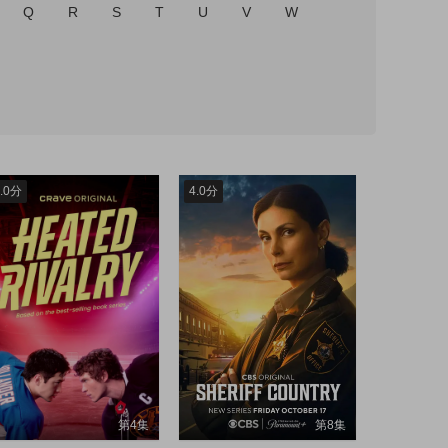
Q
R
S
T
U
V
W
.0分
4.0分
第4集
第8集