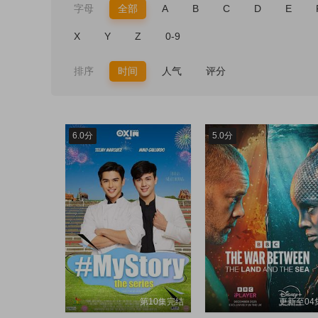
字母
全部
A
B
C
D
E
X
Y
Z
0-9
排序
时间
人气
评分
6.0分
5.0分
第10集完结
更新至04