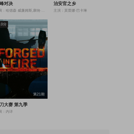
峰对决
治安官之乡
主演：哈德森·威廉姆斯,康纳·斯托瑞,苏菲·奈丽丝,迪伦·沃尔什,克里斯蒂娜·张,弗朗索瓦·阿诺德,卡登·康纳斯,罗比·G·K,哈里森·布朗,克谢尼娅·丹妮拉·哈尔拉莫娃,斯拉夫·罗戈津,雅罗斯拉夫·波维洛,安德·雷特尔
主演：莫蕾娜·巴卡琳
.0分
第21期
刀大赛 第九季
演：内详