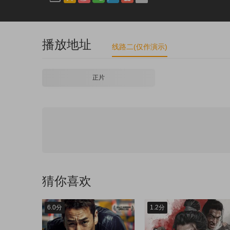
播放地址
线路二(仅作演示)
正片
猜你喜欢
6.0分
1.2分