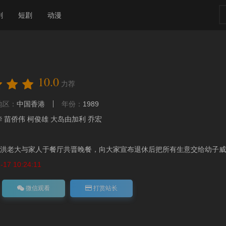
剧
短剧
动漫
10.0
力荐
地区：
中国香港
年份：
1989
华
苗侨伟
柯俊雄
大岛由加利
乔宏
洪老大与家人于餐厅共晋晚餐，向大家宣布退休后把所有生意交给幼子威，
17 10:24:11
微信观看
打赏站长