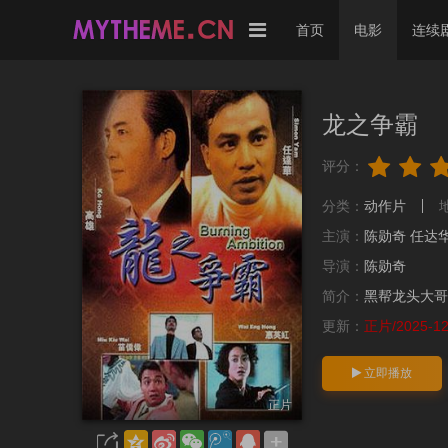
首页
电影
连续
龙之争霸
评分：
分类：
动作片
主演：
陈勋奇
任达
导演：
陈勋奇
简介：
黑帮龙头大哥
更新：
正片/2025-12-
立即播放
正片