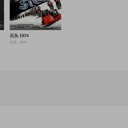
片
正片
石头 1974
：刘德华,关之琳,林忆莲,泰迪·罗宾,徐少强
主演：内详