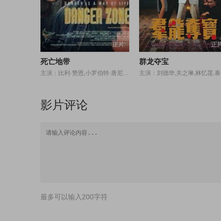
正片
正
死亡地带
群龙夺宝
主演：比利·赞恩,小罗伯特·唐尼,田川洋行,Lisa,Collins,罗恩·西维尔,帕特里克·沙伊,罗素·塞瓦迪尔,格雷格·拉特,Eric,Miyeni,Elizabeth,Mathebula,Zane,Meas,Connie,Ferguson,Waylin,Jansen,Patrick,Ndlovu,George,Lamola
主演
影片评论
最多可以输入200字符