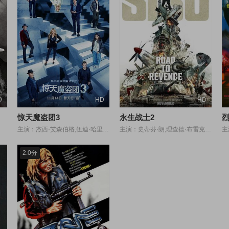
D
HD
HD
惊天魔盗团3
永生战士2
主演：杰西·艾森伯格,伍迪·哈里森,戴夫·弗兰科,艾拉·菲舍尔,贾斯蒂斯·史密斯,多米尼克·塞萨,阿丽亚娜·格林布拉特,裴淳华,摩根·弗里曼,马克·鲁法洛,丹尼尔·雷德克里夫,尼克·威特曼
主演：史蒂芬·朗,理查德·布雷克,乔玛·汤米拉,埃纳尔·哈拉尔松,雅科·哈钦斯,Ergo Küppas
主
2.0分