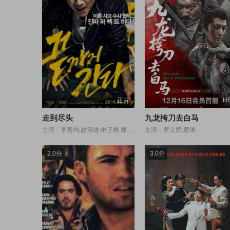
正片
H
走到尽头
九龙挎刀去白马
主演：李善均,赵震雄,申正根,郑满植,申东美,金东英,周锡泰,许廷恩,朴宝剑,李才元,奇周峯,南庆邑,金海坤,宋英奎,李知勋
主演：罗立群,黄涛
2.0分
3.0分