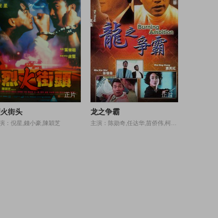
正片
正片
烈火街头
龙之争霸
演：倪星,錢小豪,陳穎芝
主演：陈勋奇,任达华,苗侨伟,柯俊雄,大岛由加利,乔宏,惠英红