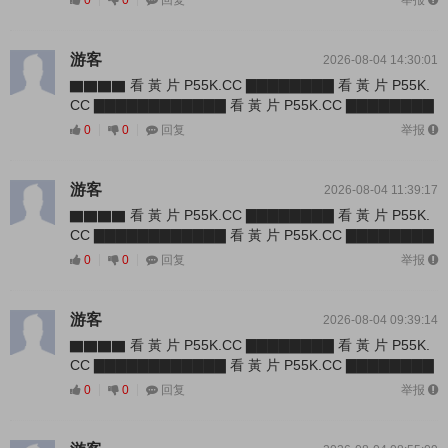
游客
2026-08-04 14:30:01
▇▇▇▇ 看 黃 片 P55K.CC ▇▇▇▇▇▇▇▇ 看 黃 片 P55K.
CC ▇▇▇▇▇▇▇▇▇▇▇▇ 看 黃 片 P55K.CC ▇▇▇▇▇▇▇▇
0
0
回复
举报
游客
2026-08-04 11:39:17
▇▇▇▇ 看 黃 片 P55K.CC ▇▇▇▇▇▇▇▇ 看 黃 片 P55K.
CC ▇▇▇▇▇▇▇▇▇▇▇▇ 看 黃 片 P55K.CC ▇▇▇▇▇▇▇▇
0
0
回复
举报
游客
2026-08-04 09:39:14
▇▇▇▇ 看 黃 片 P55K.CC ▇▇▇▇▇▇▇▇ 看 黃 片 P55K.
CC ▇▇▇▇▇▇▇▇▇▇▇▇ 看 黃 片 P55K.CC ▇▇▇▇▇▇▇▇
0
0
回复
举报