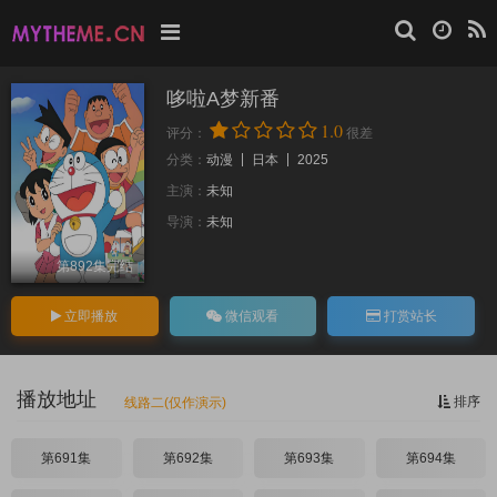
哆啦A梦新番
1.0
评分：
很差
分类：
动漫
日本
2025
主演：
未知
导演：
未知
第892集完结
立即播放
微信观看
打赏站长
播放地址
排序
线路二(仅作演示)
第691集
第692集
第693集
第694集