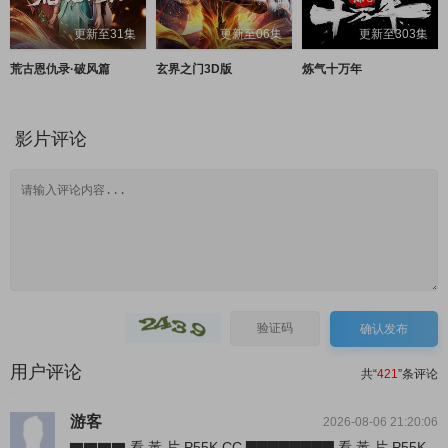
第812集
第813集
第814集
第815集
更新至31集
更新至06集
更新至303集
第816集
第817集
第818集
第819集
荒古恩仇录·破风篇
玄界之门3D版
炼气十万年
第820集
第821集
第822集
第823集
影片评论
第824集
第825集
第826集
第827集
第828集
第829集
第830集
第831集
第832集
第833集
第834集
第835集
第836集
第837集
第838集
第839集
第840集
第841集
第842集
第843集
确认发布
用户评论
第844集
第845集
第846集
第847集
共“
421
”条评论
第848集
第849集
第850集
第851集
游客
2026-08-06 21:20:06
▇▇▇▇ 看 黃 片 P55K.CC ▇▇▇▇▇▇▇▇ 看 黃 片 P55K.