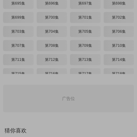
第695集
第696集
第697集
第698集
第699集
第700集
第701集
第702集
第703集
第704集
第705集
第706集
第707集
第708集
第709集
第710集
第711集
第712集
第713集
第714集
第715集
第716集
第717集
第718集
第719集
第720集
第721集
第722集
广告位
第723集
第724集
第725集
第726集
第727集
第729集
第730集
第731集
猜你喜欢
第732集
第733集
第734集
第735集