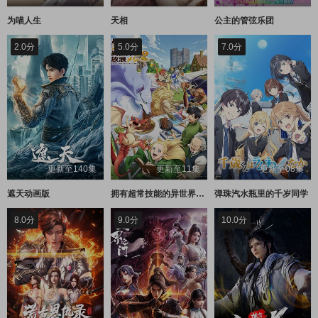
为喵人生
天相
公主的管弦乐团
第776集
第777集
第778集
第779集
2.0分
5.0分
7.0分
第780集
第781集
第782集
第783集
第784集
第785集
第786集
第787集
第788集
第789集
第790集
第791集
第792集
第793集
第794集
第795集
更新至140集
更新至11集
更新至08集
第796集
第797集
第798集
第799集
遮天动画版
拥有超常技能的异世界流浪美食家第二季
弹珠汽水瓶里的千岁同学
8.0分
9.0分
10.0分
第800集
第801集
第802集
第803集
第804集
第805集
第806集
第807集
第808集
第809集
第810集
第811集